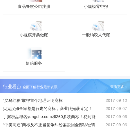
食品餐饮公司注册
小规模零申报
小规模开票做账
一般纳税人代账
短信服务
行业看点
查看更多 >
全面了解行业最新资讯
“义乌红糖”取得首个地理证明商标
2017-09-12
贝克汉姆全家都是行走的商标，商业眼光获肯定！
2017-09-07
手握极品域名yongche.com和260多枚商标！易到能
2017-09-06
否起死回生？
“中美高通”商标及不正当竞争纠纷案驳回全部诉讼请
2017-09-06